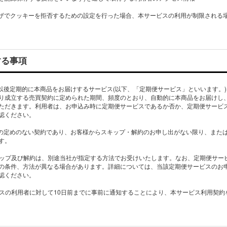
ラウザでクッキーを拒否するための設定を行った場合、本サービスの利用が制限される
する事項
、以後定期的に本商品をお届けするサービス(以下、「定期便サービス」といいます。
り成立する売買契約に定められた期間、頻度のとおり、自動的に本商品をお届けし
ただきます。利用者は、お申込み時に定期便サービスであるか否か、定期便サービ
認ください。
間の定めのない契約であり、お客様からスキップ・解約のお申し出がない限り、また
す。
スキップ及び解約は、別途当社が指定する方法でお受けいたします。なお、定期便サー
の条件、方法が異なる場合があります。詳細については、当該定期便サービスのお
認ください。
ービスの利用者に対して10日前までに事前に通知することにより、本サービス利用契