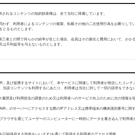
提供されるコンテンツの知的財産権は、全て当社に帰属しています。
を問わず、利用者によるコンテンツの複製、転載その他の二次使用行為をお断りして
をとるものとします。
て第三者との間で何らかの紛争が生じた場合、会員はその責任と費用において、かか
又は不利益等を与えないものとします。
 HAIR」及び提携するサイトにおいて、本サービスに関連して利用者が発信したコン
。当該コンテンツを利用するにあたり、利用者は当社に対して一切の請求をできな
セス履歴及び利用状況の調査のため又は利用者へのサービス向上のために次の情報を
S HAIR」のサーバーにアクセスする際のIPアドレス又は携帯端末の機体識別番号に関
Webブラウザを通じてユーザーのコンピューターに一時的にデータを書き込んで利用
を記録保存する技術をいいます)を通じて取得する利用者のアクセス情報