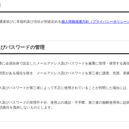
用
通達並びに本規約及び当社が別途定める
個人情報保護方針（プライバシーポリシー
及びパスワードの管理
の際に会員自身で設定したメールアドレス及びパスワードを厳重に管理・保管する責
の同意がある場合を除き、メールアドレス及びパスワードを第三者に譲渡、売買、承
。
レス及びパスワードが第三者によって不正に使用されていることが判明した場合には
レス及びパスワードの管理不十分、使用上の過誤・不手際、第三者の無断使用等に起
切責任を負担しないものとします。