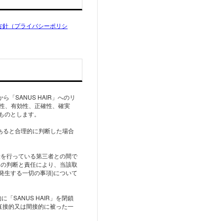
方針（プライバシーポリシ
「SANUS HAIR」へのリ
法性、有効性、正確性、確実
ものとします。
あると合理的に判断した場合
宣伝を行っている第三者との間で
らの判断と責任により、当該取
発生する一切の事項)について
SANUS HAIR」を閉鎖
直接的又は間接的に被った一