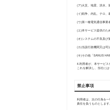
(ア)火災、地震、洪水
(イ)戦争、内乱、テロ
(ウ)第一種電気通信事
(エ)本サービス提供の
(オ)システムの不良及
(カ)当該行政機関又は
(キ)その他「SANUS
4.利用者が、本サービ
これを解決し、当社には
禁止事項
利用者は、次の行為を一
責任を負うものとします