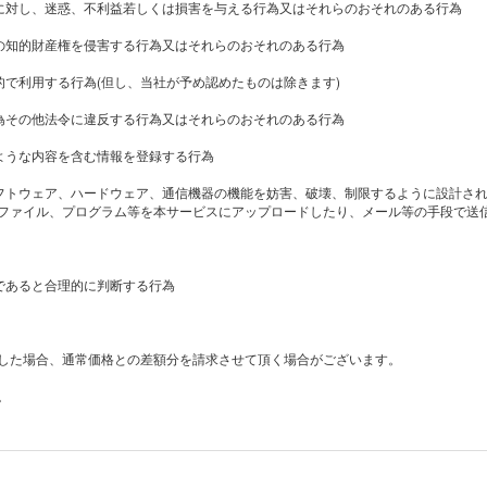
社に対し、迷惑、不利益若しくは損害を与える行為又はそれらのおそれのある行為
他の知的財産権を侵害する行為又はそれらのおそれのある行為
的で利用する行為(但し、当社が予め認めたものは除きます)
行為その他法令に違反する行為又はそれらのおそれのある行為
くような内容を含む情報を登録する行為
ソフトウェア、ハードウェア、通信機器の機能を妨害、破壊、制限するように設計さ
ファイル、プログラム等を本サービスにアップロードしたり、メール等の手段で送
当であると合理的に判断する行為
した場合、通常価格との差額分を請求させて頂く場合がございます。
。