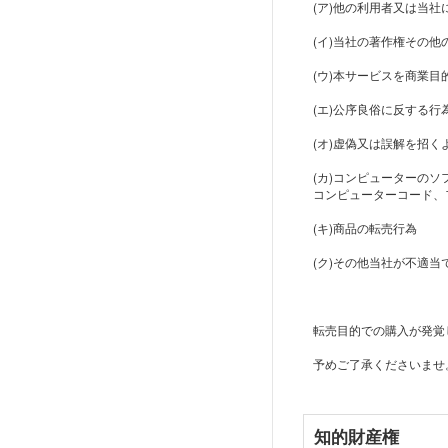
(ア)他の利用者又は当
(イ)当社の著作権その
(ウ)本サービスを商業目
(エ)公序良俗に反する
(オ)虚偽又は誤解を招
(カ)コンピューターの
コンピューターコード、
(キ)商品の転売行為
(ク)その他当社が不適
転売目的での購入が発覚
予めご了承くださいませ
知的財産権