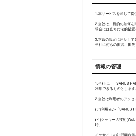
1.本サービスを通じて
2.当社は、目的の如何
場合には直ちに法的措置
3.本条の規定に違反し
当社に何らの損害、損失
情報の管理
1.当社は、「SANUS
利用できるものとします
2.当社は利用者のアク
(ア)利用者が「SANU
(イ)クッキーの技術(
時、
そのサイトの訪問回数等