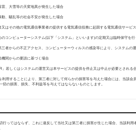
、落雷、大雪等の天変地異が発生した場合
、暴動、騒乱等の社会不安が発生した場合
業者又はその他の電気通信事業者の提供する電気通信役務に起因する電気通信サービ
ためのコンピューターシステム(以下「システム」といいます)の定期又は臨時保守を行
び第三者からの不正アクセス、コンピューターウィルスの感染等により、システムの
司法機関からの要請に基づく場合
 HAIR」若しくはシステムの運営又は本サービスの提供を停止又は中止が必要とされ
スを利用することにより、第三者に対して何らかの損害等を与えた場合には、当該会
一切の損害、損失、不利益等を与えてはならないものとします。
切行ってはならず、これに違反して当社又は第三者に損害が生じた場合、当該利用
。