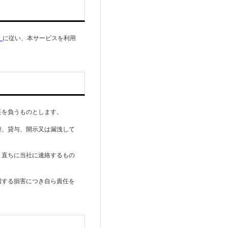
）
に従い、本サービスを利用
任を負うものとします。
継、貸与、開示又は漏洩して
、直ちに当社に連絡するもの
因する損害につき自ら責任を