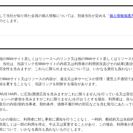
して当社が知り得た会員の個人情報については、別途当社が定める「
個人情報保護
のとします。
」から他のWebサイト若しくはリソースへのリンク又は他のWebサイト若しくはリソースから
、当社は、当該リンク先Webサイトの内容又は利用者の利用状況及びその結果(適
完全性を含みますが、これらに限られません)については、いかなる責任も負わない
のWebサイト又はリソースの内容が、違法又は本サービスの管理・運営上不適切で
知を要することなく、当該リンクを削除する場合があります。
ANUS HAIR」に広告(懸賞広告を含みますがこれに限りません)を行っている又は
ションへの参加を含みますがこれに限りません)を行おうとする場合、利用者は、自
取引の内容(契約当事者、契約条件、債務不履行時の対応などを含む取引にあたって
せん。
れかの場合に、利用者に対し事前に通知を行うことなく、一時的、断続的又は永続的に「
部若しくは一部の利用を停止、中止又は変更することがあり、この場合、利用者が
等について、いかなる責任も負わないものとします。